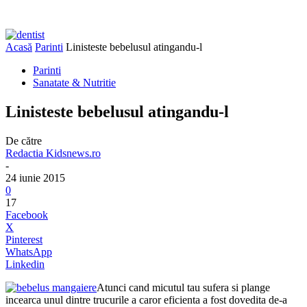
Acasă
Parinti
Linisteste bebelusul atingandu-l
Parinti
Sanatate & Nutritie
Linisteste bebelusul atingandu-l
De către
Redactia Kidsnews.ro
-
24 iunie 2015
0
17
Facebook
X
Pinterest
WhatsApp
Linkedin
Atunci cand micutul tau sufera si plange
incearca unul dintre trucurile a caror eficienta a fost dovedita de-a