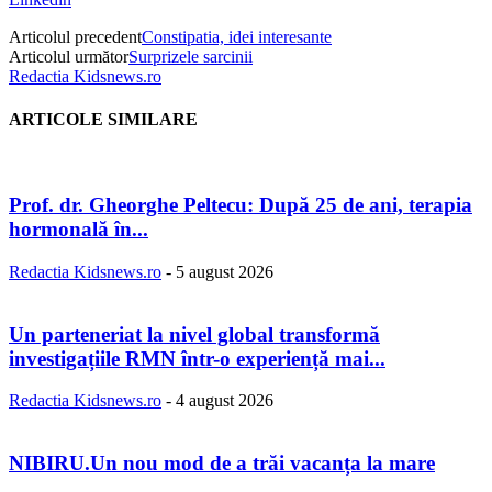
Articolul precedent
Constipatia, idei interesante
Articolul următor
Surprizele sarcinii
Redactia Kidsnews.ro
ARTICOLE SIMILARE
Prof. dr. Gheorghe Peltecu: După 25 de ani, terapia
hormonală în...
Redactia Kidsnews.ro
-
5 august 2026
Un parteneriat la nivel global transformă
investigațiile RMN într-o experiență mai...
Redactia Kidsnews.ro
-
4 august 2026
NIBIRU.Un nou mod de a trăi vacanța la mare