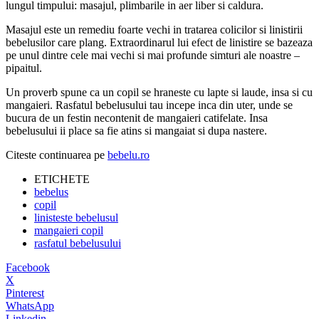
lungul timpului: masajul, plimbarile in aer liber si caldura.
Masajul este un remediu foarte vechi in tratarea colicilor si linistirii
bebelusilor care plang. Extraordinarul lui efect de linistire se bazeaza
pe unul dintre cele mai vechi si mai profunde simturi ale noastre –
pipaitul.
Un proverb spune ca un copil se hraneste cu lapte si laude, insa si cu
mangaieri. Rasfatul bebelusului tau incepe inca din uter, unde se
bucura de un festin necontenit de mangaieri catifelate. Insa
bebelusului ii place sa fie atins si mangaiat si dupa nastere.
Citeste continuarea pe
bebelu.ro
ETICHETE
bebelus
copil
linisteste bebelusul
mangaieri copil
rasfatul bebelusului
Facebook
X
Pinterest
WhatsApp
Linkedin