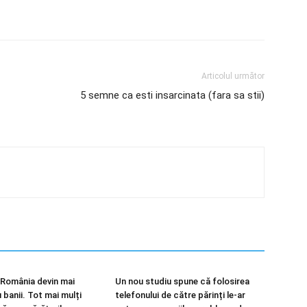
Articolul următor
5 semne ca esti insarcinata (fara sa stii)
n România devin mai
Un nou studiu spune că folosirea
 banii. Tot mai mulți
telefonului de către părinți le-ar