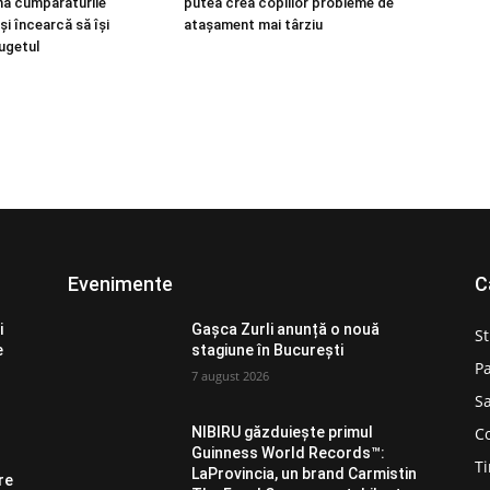
nă cumpărăturile
putea crea copiilor probleme de
i încearcă să își
atașament mai târziu
ugetul
Evenimente
C
i
Gașca Zurli anunță o nouă
St
e
stagiune în București
Pa
7 august 2026
Sa
C
NIBIRU găzduiește primul
Guinness World Records™️:
Ti
LaProvincia, un brand Carmistin
re