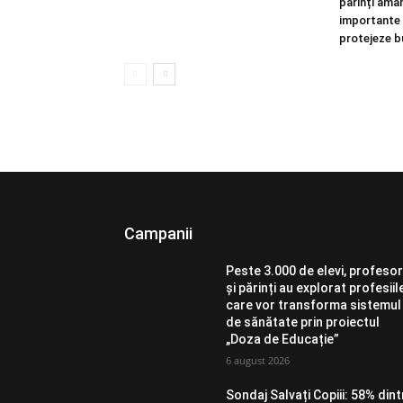
părinți amâ
importante ș
protejeze b
Campanii
Peste 3.000 de elevi, profesor
și părinți au explorat profesiil
care vor transforma sistemul
de sănătate prin proiectul
„Doza de Educație”
6 august 2026
Sondaj Salvați Copiii: 58% dint