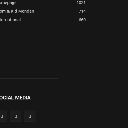
omepage
1021
om & Kid Monden
714
ternational
660
OCIAL MEDIA