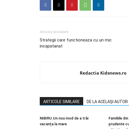
Articolul precedent
Strategii care functioneaza cu un mic
incapatanat
Redactia Kidsnews.ro
ARTICOLE SIMILARE
DE LA ACELAȘI AUTOR
NIBIRU.Un nou mod de a trăi
Familiile di
vacanța la mare
prudente cu