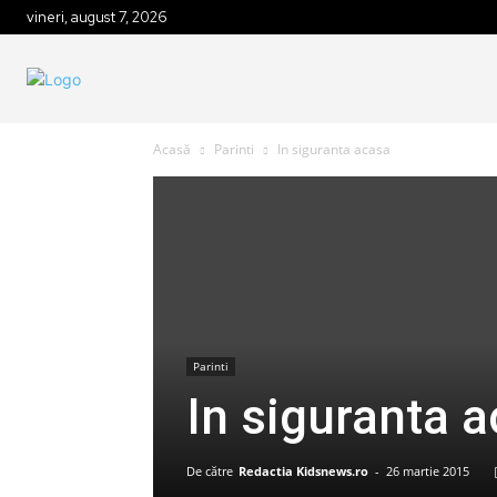
vineri, august 7, 2026
Acasă
Parinti
In siguranta acasa
Parinti
In siguranta 
De către
Redactia Kidsnews.ro
-
26 martie 2015