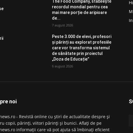
The Food Company, stabilește
H
recordul mondial pentru cea
se
M
mai mare porție de aripioare
de...
In
7 august 2026
Peste 3.000 de elevi, profesori
ii
și părinți au explorat profesiile
care vor transforma sistemul
de sănătate prin proiectul
„Doza de Educație”
6 august 2026
pre noi
S
news.ro - Revistă online cu știri de actualitate despre și
u copii, părinți, viitori părinți și bunici. Aflați de pe
news.ro informații care vă pot ajuta să îmbinați eficient