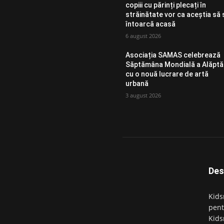
copiii cu părinți plecați în
străinătate vor ca aceștia să 
întoarcă acasă
6 august 2026
Asociația SAMAS celebrează
Săptămâna Mondială a Alăptăr
cu o nouă lucrare de artă
urbană
3 august 2026
Des
Kids
pentr
Kids