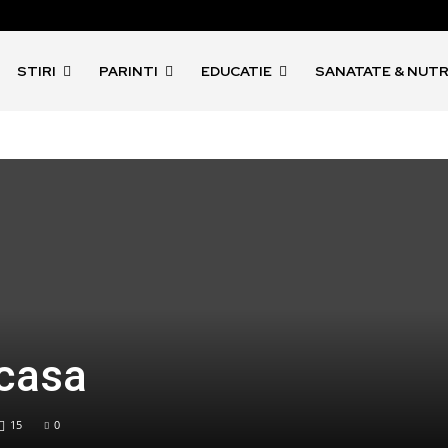
STIRI
PARINTI
EDUCATIE
SANATATE & NUTR
acasa
15
0