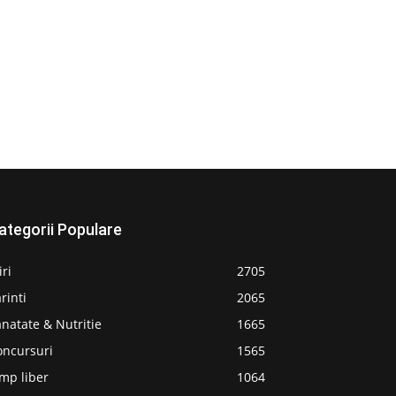
ategorii Populare
iri
2705
rinti
2065
natate & Nutritie
1665
oncursuri
1565
mp liber
1064