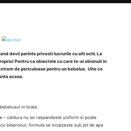
and devii parinte privesti lucrurile cu alti ochi. La
ropriu! Pentru ca obiectele cu care te-ai obisnuit in
i extrem de periculoase pentru un bebelus. Uite ce
ranta acasa.
 bebelusul in brate.
de – caldura nu se raspandeste uniform si poate
i cu biberonul, formula se incalzeste sub jet de apa