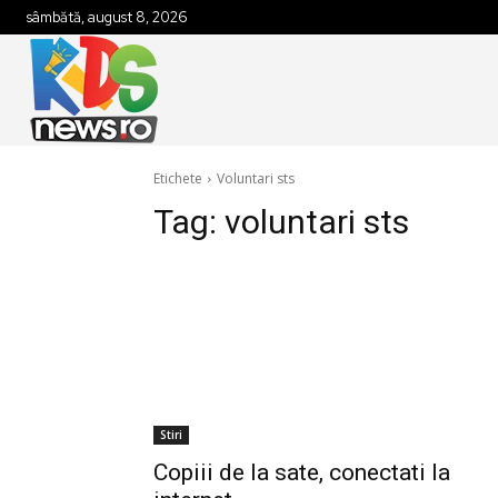
sâmbătă, august 8, 2026
Etichete
Voluntari sts
Tag:
voluntari sts
Stiri
Copiii de la sate, conectati la