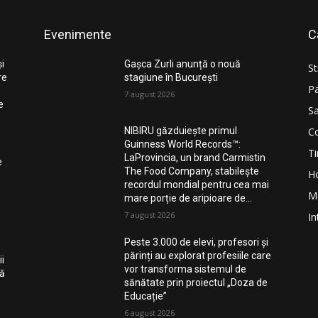
Evenimente
C
și
Gașca Zurli anunță o nouă
St
re
stagiune în București
Pa
7 august 2026
e
Sa
Co
NIBIRU găzduiește primul
Guinness World Records™️:
Ti
LaProvincia, un brand Carmistin
e
The Food Company, stabilește
H
recordul mondial pentru cea mai
M
mare porție de aripioare de...
7 august 2026
In
Peste 3.000 de elevi, profesori și
părinți au explorat profesiile care
i
vor transforma sistemul de
nă
sănătate prin proiectul „Doza de
Educație”
6 august 2026