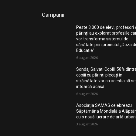
Campanii
Peste 3.000 de elevi, profesori 
părinți au explorat profesiile ca
vor transforma sistemul de
sănătate prin proiectul „Doza d
Educație”
6 august 2026
Sondaj Salvați Copiii: 58% dintr
copiii cu părinți plecați în
străinătate vor ca aceștia să se
întoarcă acasă
6 august 2026
Asociația SAMAS celebrează
Săptămâna Mondială a Alăptări
cu o nouă lucrare de artă urba
3 august 2026