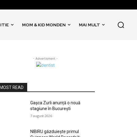
ITIE
MOM & KID MONDEN
MAI MULT
- Advertisment -
MOST READ
Gașca Zurli anunță o nouă
stagiune în București
7 august 2026
NIBIRU găzduiește primul