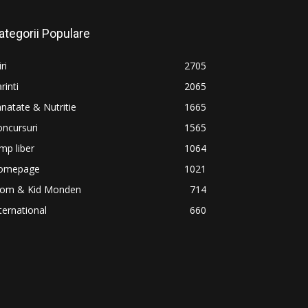
ategorii Populare
iri
2705
rinti
2065
natate & Nutritie
1665
ncursuri
1565
mp liber
1064
omepage
1021
om & Kid Monden
714
ternational
660