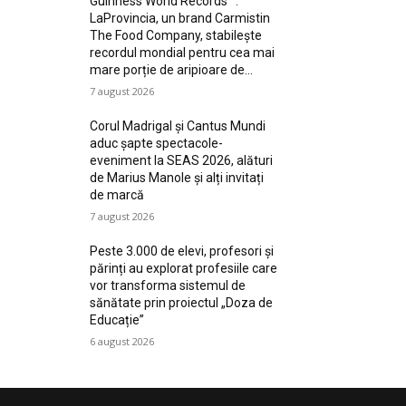
Guinness World Records™️:
LaProvincia, un brand Carmistin
The Food Company, stabilește
recordul mondial pentru cea mai
mare porție de aripioare de...
7 august 2026
Corul Madrigal și Cantus Mundi
aduc șapte spectacole-
eveniment la SEAS 2026, alături
de Marius Manole și alți invitați
de marcă
7 august 2026
Peste 3.000 de elevi, profesori și
părinți au explorat profesiile care
vor transforma sistemul de
sănătate prin proiectul „Doza de
Educație”
6 august 2026