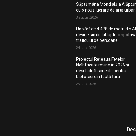
Săptămâna Mondială a Alăptări
cu o nouă lucrare de artă urba
3 august 2026
Un vârf de 4.478 de metri din Al
devine simbolul luptei împotriv
traficului de persoane
24 iulie 2026
Proiectul Rețeaua Fetelor
Neînfricate revine în 2026 și
deschide înscrierile pentru
biblioteci din toată țara
23 iulie 2026
Des