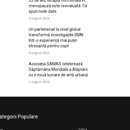
25 de ani, terapia hormonală în
menopauză este reevaluată. Ce
spun noile date
5 august 2026
Un parteneriat la nivel global
transformă investigațiile RMN
într-o experiență mai puțin
stresantă pentru copii
4 august 2026
Asociația SAMAS celebrează
Săptămâna Mondială a Alăptării
cu o nouă lucrare de artă urbană
3 august 2026
ategorii Populare