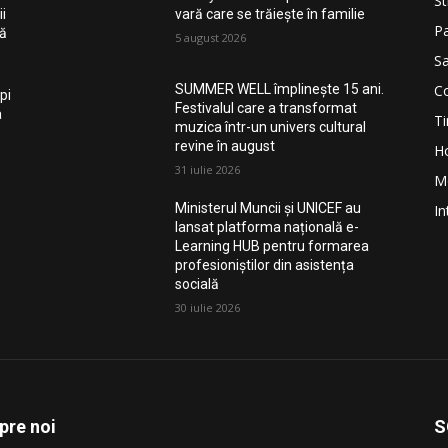
St
i
vară care se trăiește în familie
Pa
nă
5 august 2026
Sa
Co
SUMMER WELL împlinește 15 ani.
pi
Festivalul care a transformat
a
Ti
muzica într-un univers cultural
revine în august
H
31 iulie 2026
M
Ministerul Muncii și UNICEF au
In
lansat platforma națională e-
Learning HUB pentru formarea
profesioniștilor din asistența
socială
30 iulie 2026
pre noi
S