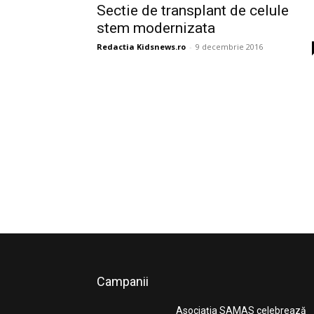
Sectie de transplant de celule
stem modernizata
Redactia Kidsnews.ro
-
9 decembrie 2016
Campanii
Asociația SAMAS celebrează