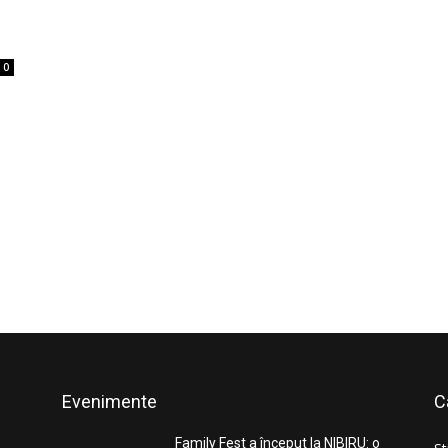
0
Evenimente
C
Family Fest a început la NIBIRU: o