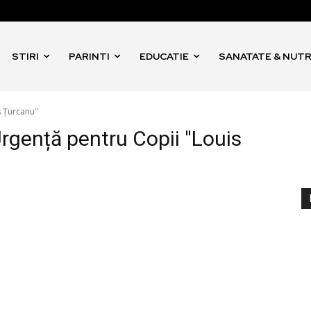
STIRI
PARINTI
EDUCATIE
SANATATE & NUTR
s Țurcanu''
Urgență pentru Copii ''Louis