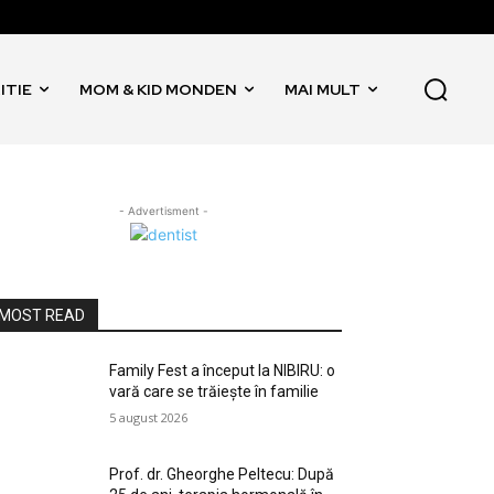
ITIE
MOM & KID MONDEN
MAI MULT
- Advertisment -
MOST READ
Family Fest a început la NIBIRU: o
vară care se trăiește în familie
5 august 2026
Prof. dr. Gheorghe Peltecu: După