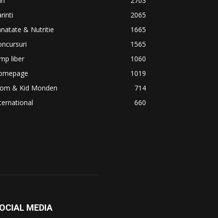
iri
2703
rinti
2065
natate & Nutritie
1665
ncursuri
1565
mp liber
1060
omepage
1019
om & Kid Monden
714
ternational
660
OCIAL MEDIA