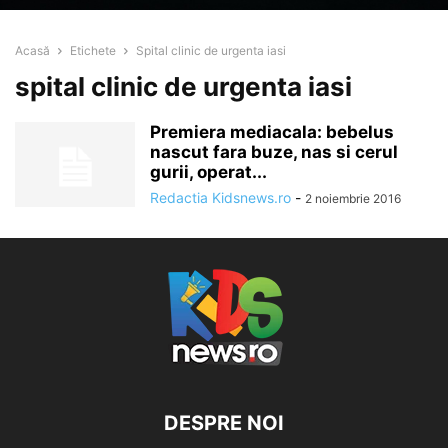
Acasă
Etichete
Spital clinic de urgenta iasi
spital clinic de urgenta iasi
Premiera mediacala: bebelus
nascut fara buze, nas si cerul
gurii, operat...
Redactia Kidsnews.ro
-
2 noiembrie 2016
DESPRE NOI