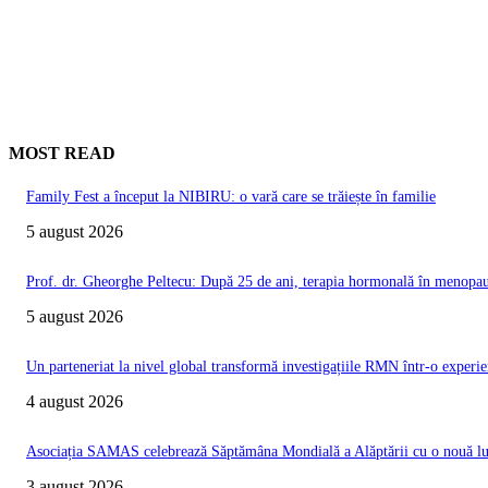
MOST READ
Family Fest a început la NIBIRU: o vară care se trăiește în familie
5 august 2026
Prof. dr. Gheorghe Peltecu: După 25 de ani, terapia hormonală în menopauz
5 august 2026
Un parteneriat la nivel global transformă investigațiile RMN într-o experie
4 august 2026
Asociația SAMAS celebrează Săptămâna Mondială a Alăptării cu o nouă luc
3 august 2026