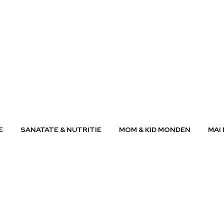
E
SANATATE & NUTRITIE
MOM & KID MONDEN
MAI