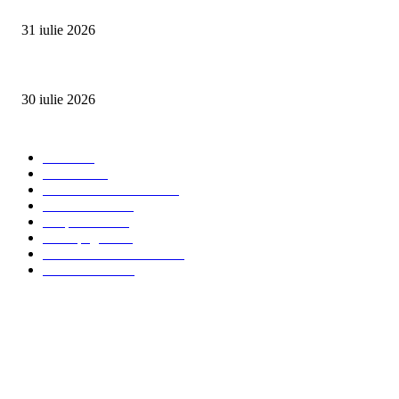
SUMMER WELL împlinește 15 ani. Festivalul care a transformat muzica înt
31 iulie 2026
Ministerul Muncii și UNICEF au lansat platforma națională e-Learning HUB 
30 iulie 2026
Categorii Populare
Stiri
2703
Parinti
2065
Sanatate & Nutritie
1665
Concursuri
1565
Timp liber
1060
Homepage
1019
Mom & Kid Monden
714
International
660
Despre noi