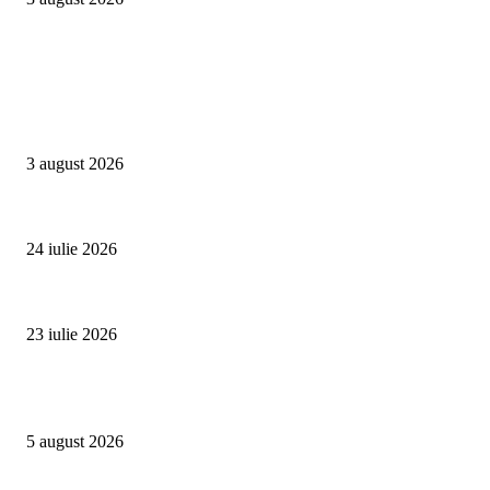
Campanii
Asociația SAMAS celebrează Săptămâna Mondială a Alăptării cu o nouă luc
3 august 2026
Un vârf de 4.478 de metri din Alpi devine simbolul luptei împotriva trafic
24 iulie 2026
Proiectul Rețeaua Fetelor Neînfricate revine în 2026 și deschide înscrierile 
23 iulie 2026
Evenimente
Family Fest a început la NIBIRU: o vară care se trăiește în familie
5 august 2026