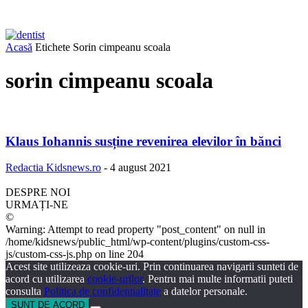
Acasă
Etichete
Sorin cimpeanu scoala
sorin cimpeanu scoala
Klaus Iohannis susține revenirea elevilor în bănci
Redactia Kidsnews.ro
-
4 august 2021
DESPRE NOI
URMAȚI-NE
©
Warning: Attempt to read property "post_content" on null in
/home/kidsnews/public_html/wp-content/plugins/custom-css-
js/custom-css-js.php on line 204
Acest site utilizeaza cookie-uri. Prin continuarea navigarii sunteti de
acord cu utilizarea
cookie-urilor
. Pentru mai multe informatii puteti
consulta
Politica de confidentialitate
a datelor personale.
SUNT DE ACORD