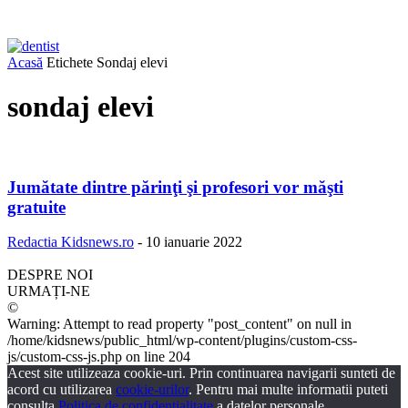
Acasă
Etichete
Sondaj elevi
sondaj elevi
Jumătate dintre părinţi şi profesori vor măşti
gratuite
Redactia Kidsnews.ro
-
10 ianuarie 2022
DESPRE NOI
URMAȚI-NE
©
Warning: Attempt to read property "post_content" on null in
/home/kidsnews/public_html/wp-content/plugins/custom-css-
js/custom-css-js.php on line 204
Acest site utilizeaza cookie-uri. Prin continuarea navigarii sunteti de
acord cu utilizarea
cookie-urilor
. Pentru mai multe informatii puteti
consulta
Politica de confidentialitate
a datelor personale.