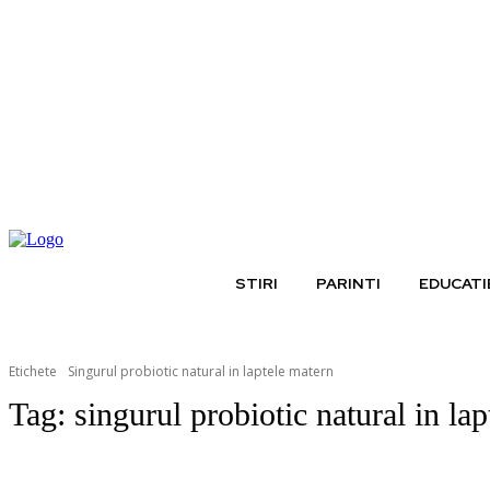
joi, august 6, 2026
STIRI
PARINTI
EDUCATI
Etichete
Singurul probiotic natural in laptele matern
Tag:
singurul probiotic natural in la