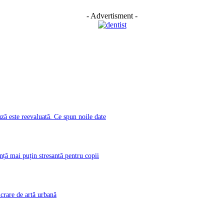
- Advertisment -
ă este reevaluată. Ce spun noile date
nță mai puțin stresantă pentru copii
rare de artă urbană