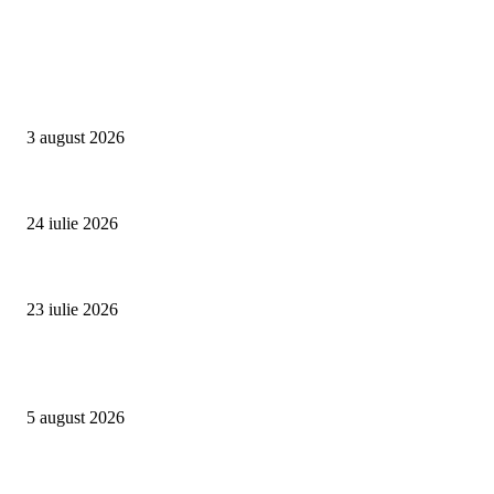
Campanii
Asociația SAMAS celebrează Săptămâna Mondială a Alăptării cu o nouă luc
3 august 2026
Un vârf de 4.478 de metri din Alpi devine simbolul luptei împotriva trafic
24 iulie 2026
Proiectul Rețeaua Fetelor Neînfricate revine în 2026 și deschide înscrierile 
23 iulie 2026
Evenimente
Family Fest a început la NIBIRU: o vară care se trăiește în familie
5 august 2026
SUMMER WELL împlinește 15 ani. Festivalul care a transformat muzica înt