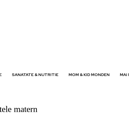
E
SANATATE & NUTRITIE
MOM & KID MONDEN
MAI
ptele matern