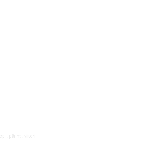
pentru formarea profesioniștilor din asistența socială
i, părinți, viitori