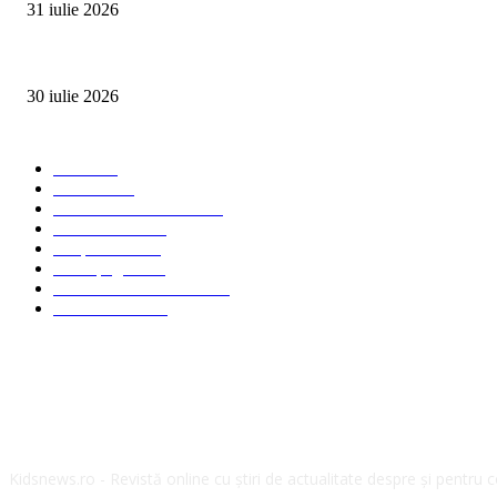
31 iulie 2026
Ministerul Muncii și UNICEF au lansat platforma națională e-Learning HUB 
30 iulie 2026
Categorii Populare
Stiri
2703
Parinti
2065
Sanatate & Nutritie
1665
Concursuri
1565
Timp liber
1060
Homepage
1019
Mom & Kid Monden
714
International
660
Despre noi
Kidsnews.ro - Revistă online cu știri de actualitate despre și pentru copi