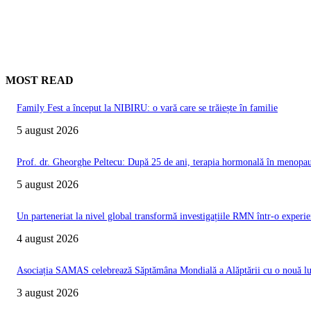
MOST READ
Family Fest a început la NIBIRU: o vară care se trăiește în familie
5 august 2026
Prof. dr. Gheorghe Peltecu: După 25 de ani, terapia hormonală în menopauz
5 august 2026
Un parteneriat la nivel global transformă investigațiile RMN într-o experie
4 august 2026
Asociația SAMAS celebrează Săptămâna Mondială a Alăptării cu o nouă luc
3 august 2026