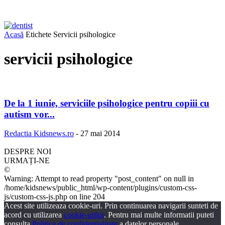
Acasă
Etichete
Servicii psihologice
servicii psihologice
De la 1 iunie, serviciile psihologice pentru copiii cu
autism vor...
Redactia Kidsnews.ro
-
27 mai 2014
DESPRE NOI
URMAȚI-NE
©
Warning: Attempt to read property "post_content" on null in
/home/kidsnews/public_html/wp-content/plugins/custom-css-
js/custom-css-js.php on line 204
Acest site utilizeaza cookie-uri. Prin continuarea navigarii sunteti de
acord cu utilizarea
cookie-urilor
. Pentru mai multe informatii puteti
consulta
Politica de confidentialitate
a datelor personale.