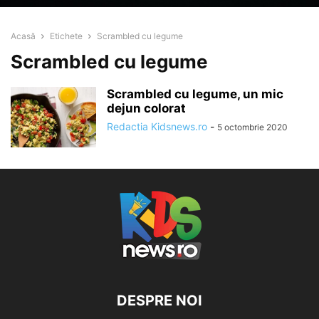
Acasă
Etichete
Scrambled cu legume
Scrambled cu legume
Scrambled cu legume, un mic
dejun colorat
Redactia Kidsnews.ro
-
5 octombrie 2020
DESPRE NOI