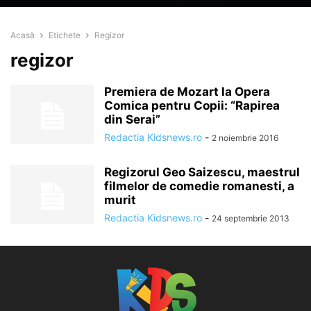
Acasă
Etichete
Regizor
regizor
Premiera de Mozart la Opera
Comica pentru Copii: “Rapirea
din Serai”
Redactia Kidsnews.ro
-
2 noiembrie 2016
Regizorul Geo Saizescu, maestrul
filmelor de comedie romanesti, a
murit
Redactia Kidsnews.ro
-
24 septembrie 2013