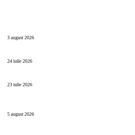
Campanii
Asociația SAMAS celebrează Săptămâna Mondială a Alăptării cu o nouă luc
3 august 2026
Un vârf de 4.478 de metri din Alpi devine simbolul luptei împotriva trafic
24 iulie 2026
Proiectul Rețeaua Fetelor Neînfricate revine în 2026 și deschide înscrierile 
23 iulie 2026
Evenimente
Family Fest a început la NIBIRU: o vară care se trăiește în familie
5 august 2026
SUMMER WELL împlinește 15 ani. Festivalul care a transformat muzica înt