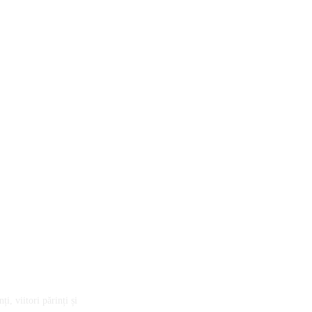
pentru formarea profesioniștilor din asistența socială
i, viitori părinți și