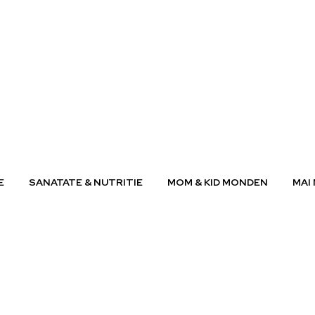
E
SANATATE & NUTRITIE
MOM & KID MONDEN
MAI