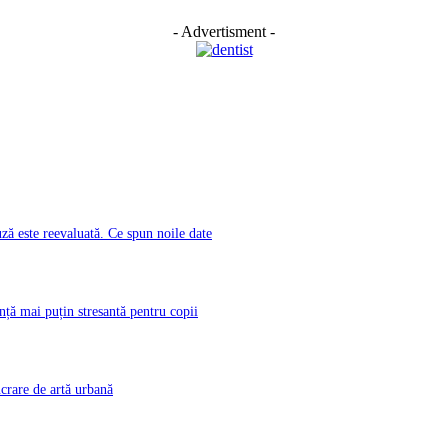
- Advertisment -
ă este reevaluată. Ce spun noile date
nță mai puțin stresantă pentru copii
rare de artă urbană