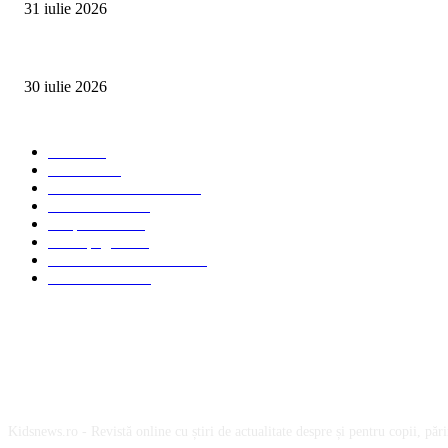
31 iulie 2026
Ministerul Muncii și UNICEF au lansat platforma națională e-Learning HUB 
30 iulie 2026
Categorii Populare
Stiri
2703
Parinti
2065
Sanatate & Nutritie
1665
Concursuri
1565
Timp liber
1060
Homepage
1019
Mom & Kid Monden
714
International
660
Despre noi
Kidsnews.ro - Revistă online cu știri de actualitate despre și pentru copii, părinț