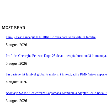
MOST READ
Family Fest a început la NIBIRU: o vară care se trăiește în familie
5 august 2026
Prof. dr. Gheorghe Peltecu: După 25 de ani, terapia hormonală în menopauz
5 august 2026
Un parteneriat la nivel global transformă investigațiile RMN într-o experie
4 august 2026
Asociația SAMAS celebrează Săptămâna Mondială a Alăptării cu o nouă luc
3 august 2026