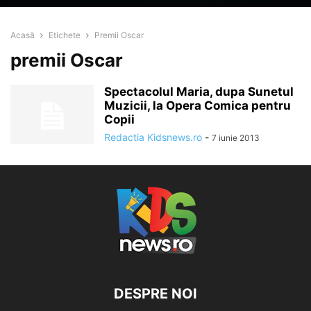
Acasă
Etichete
Premii Oscar
premii Oscar
Spectacolul Maria, dupa Sunetul
Muzicii, la Opera Comica pentru
Copii
Redactia Kidsnews.ro
-
7 iunie 2013
DESPRE NOI