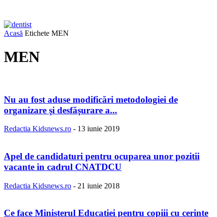
Acasă
Etichete
MEN
MEN
Nu au fost aduse modificări metodologiei de
organizare şi desfăşurare a...
Redactia Kidsnews.ro
-
13 iunie 2019
Apel de candidaturi pentru ocuparea unor pozitii
vacante in cadrul CNATDCU
Redactia Kidsnews.ro
-
21 iunie 2018
Ce face Ministerul Educatiei pentru copiii cu cerinte