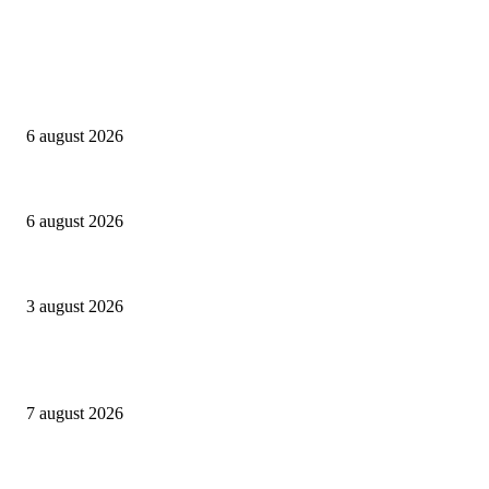
Campanii
Peste 3.000 de elevi, profesori și părinți au explorat profesiile care vor t
6 august 2026
Sondaj Salvați Copiii: 58% dintre copiii cu părinți plecați în străinătate vor
6 august 2026
Asociația SAMAS celebrează Săptămâna Mondială a Alăptării cu o nouă luc
3 august 2026
Evenimente
Gașca Zurli anunță o nouă stagiune în București
7 august 2026
NIBIRU găzduiește primul Guinness World Records™️: LaProvincia, un bran