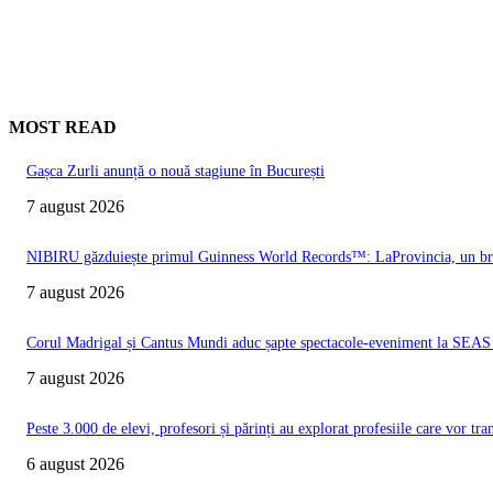
MOST READ
Gașca Zurli anunță o nouă stagiune în București
7 august 2026
NIBIRU găzduiește primul Guinness World Records™️: LaProvincia, un bran
7 august 2026
Corul Madrigal și Cantus Mundi aduc șapte spectacole-eveniment la SEAS 2
7 august 2026
Peste 3.000 de elevi, profesori și părinți au explorat profesiile care vor t
6 august 2026