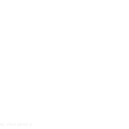
ransforma sistemul de sănătate prin proiectul „Doza de Educație”
i, viitori părinți și