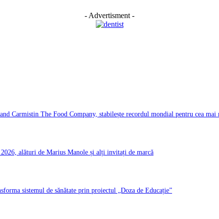
- Advertisment -
d Carmistin The Food Company, stabilește recordul mondial pentru cea mai ma
026, alături de Marius Manole și alți invitați de marcă
ransforma sistemul de sănătate prin proiectul „Doza de Educație”