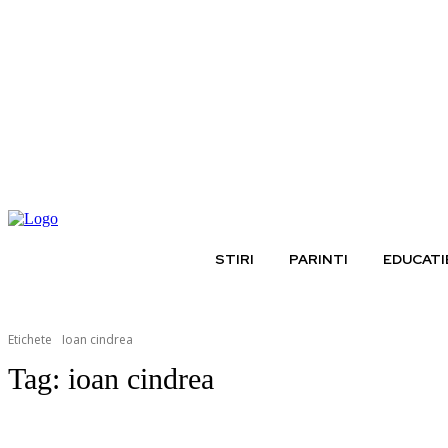
sâmbătă, august 8, 2026
STIRI
PARINTI
EDUCATI
Etichete
Ioan cindrea
Tag:
ioan cindrea