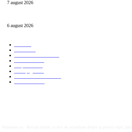
7 august 2026
Peste 3.000 de elevi, profesori și părinți au explorat profesiile care vor t
6 august 2026
Categorii Populare
Stiri
2705
Parinti
2065
Sanatate & Nutritie
1665
Concursuri
1565
Timp liber
1064
Homepage
1021
Mom & Kid Monden
714
International
660
Despre noi
Kidsnews.ro - Revistă online cu știri de actualitate despre și pentru copii, părinț