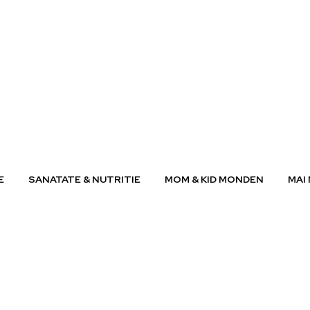
E
SANATATE & NUTRITIE
MOM & KID MONDEN
MAI