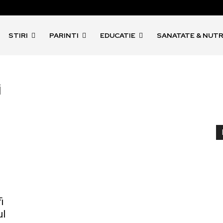
STIRI
PARINTI
EDUCATIE
SANATATE & NUTR
i
i
ul