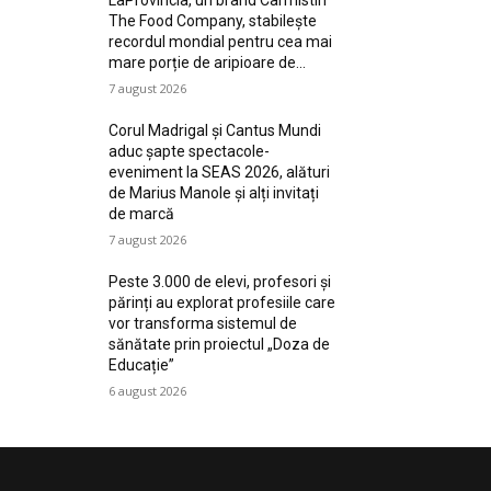
LaProvincia, un brand Carmistin
The Food Company, stabilește
recordul mondial pentru cea mai
mare porție de aripioare de...
7 august 2026
Corul Madrigal și Cantus Mundi
aduc șapte spectacole-
eveniment la SEAS 2026, alături
de Marius Manole și alți invitați
de marcă
7 august 2026
Peste 3.000 de elevi, profesori și
părinți au explorat profesiile care
vor transforma sistemul de
sănătate prin proiectul „Doza de
Educație”
6 august 2026