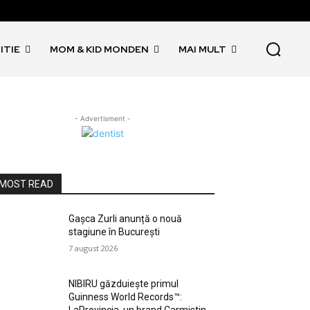
ITIE
MOM & KID MONDEN
MAI MULT
- Advertisment -
MOST READ
Gașca Zurli anunță o nouă
stagiune în București
7 august 2026
NIBIRU găzduiește primul
Guinness World Records™️: