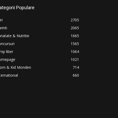
ategorii Populare
iri
2705
rinti
2065
natate & Nutritie
1665
ncursuri
1565
mp liber
1064
omepage
1021
om & Kid Monden
714
ternational
660