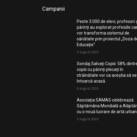
Campanii
Peste 3.000 de elevi, profesori 
părinți au explorat profesiile ca
vor transforma sistemul de
sănătate prin proiectul „Doza d
Educație”
6 august 2026
Sondaj Salvați Copiii: 58% dintr
copiii cu părinți plecați în
străinătate vor ca aceștia să se
întoarcă acasă
6 august 2026
Asociația SAMAS celebrează
Săptămâna Mondială a Alăptări
cu o nouă lucrare de artă urba
3 august 2026