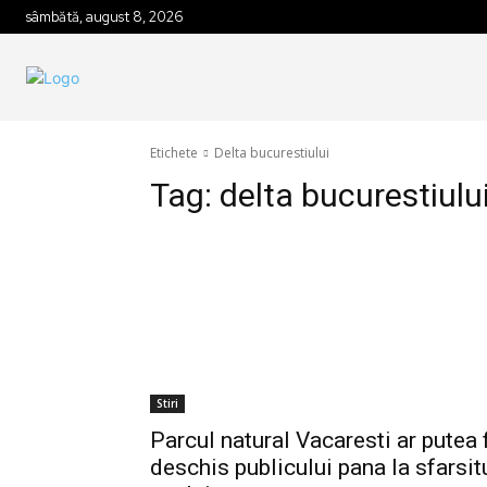
sâmbătă, august 8, 2026
Etichete
Delta bucurestiului
Tag:
delta bucurestiulu
Stiri
Parcul natural Vacaresti ar putea f
deschis publicului pana la sfarsit