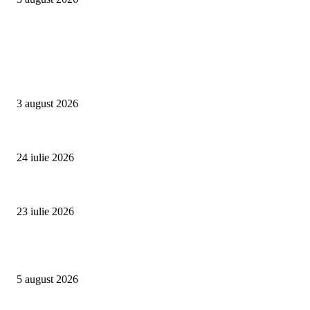
Campanii
Asociația SAMAS celebrează Săptămâna Mondială a Alăptării cu o nouă luc
3 august 2026
Un vârf de 4.478 de metri din Alpi devine simbolul luptei împotriva trafic
24 iulie 2026
Proiectul Rețeaua Fetelor Neînfricate revine în 2026 și deschide înscrierile 
23 iulie 2026
Evenimente
Family Fest a început la NIBIRU: o vară care se trăiește în familie
5 august 2026