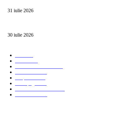
SUMMER WELL împlinește 15 ani. Festivalul care a transformat muzica înt
31 iulie 2026
Ministerul Muncii și UNICEF au lansat platforma națională e-Learning HUB 
30 iulie 2026
Categorii Populare
Stiri
2703
Parinti
2065
Sanatate & Nutritie
1665
Concursuri
1565
Timp liber
1060
Homepage
1019
Mom & Kid Monden
714
International
660
Despre noi