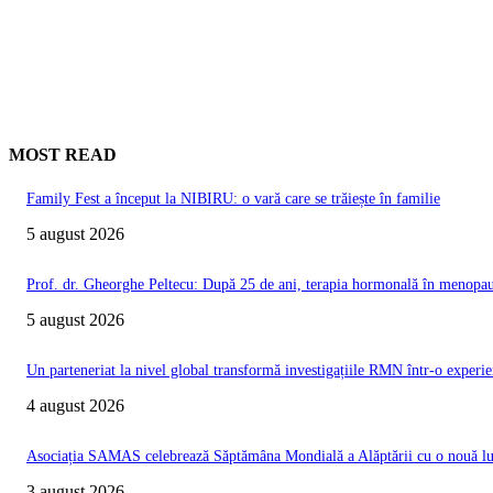
MOST READ
Family Fest a început la NIBIRU: o vară care se trăiește în familie
5 august 2026
Prof. dr. Gheorghe Peltecu: După 25 de ani, terapia hormonală în menopauz
5 august 2026
Un parteneriat la nivel global transformă investigațiile RMN într-o experie
4 august 2026
Asociația SAMAS celebrează Săptămâna Mondială a Alăptării cu o nouă luc
3 august 2026