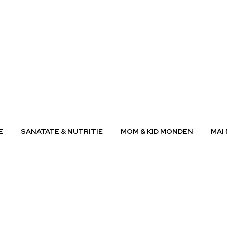
E
SANATATE & NUTRITIE
MOM & KID MONDEN
MAI