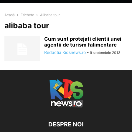
Acasă
Etichete
Alibaba tour
alibaba tour
Cum sunt protejati clientii unei
agentii de turism falimentare
Redactia Kidsnews.ro
-
9 septembrie 2013
DESPRE NOI