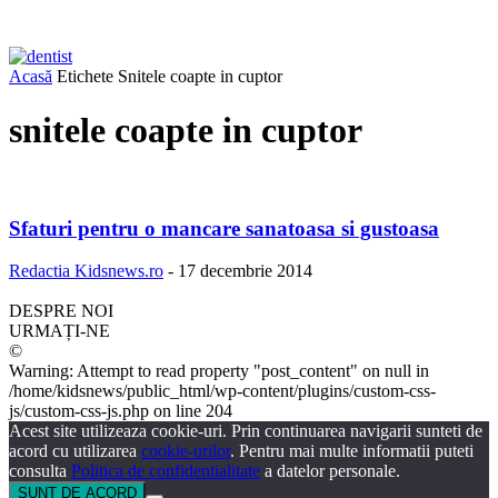
Acasă
Etichete
Snitele coapte in cuptor
snitele coapte in cuptor
Sfaturi pentru o mancare sanatoasa si gustoasa
Redactia Kidsnews.ro
-
17 decembrie 2014
DESPRE NOI
URMAȚI-NE
©
Warning: Attempt to read property "post_content" on null in
/home/kidsnews/public_html/wp-content/plugins/custom-css-
js/custom-css-js.php on line 204
Acest site utilizeaza cookie-uri. Prin continuarea navigarii sunteti de
acord cu utilizarea
cookie-urilor
. Pentru mai multe informatii puteti
consulta
Politica de confidentialitate
a datelor personale.
SUNT DE ACORD